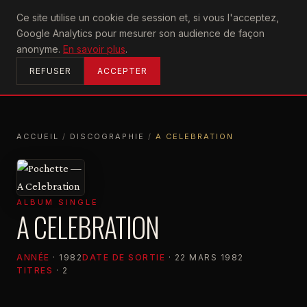
U2
Ce site utilise un cookie de session et, si vous l'acceptez,
achtung
Google Analytics pour mesurer son audience de façon
ACCUEIL
anonyme.
En savoir plus
.
REFUSER
ACCEPTER
ACCUEIL
/
DISCOGRAPHIE
/
A CELEBRATION
ACCUEIL
DISCOGRAPHIE
A CELEBRATION
ALBUM SINGLE
A CELEBRATION
ANNÉE
· 1982
DATE DE SORTIE
· 22 MARS 1982
TITRES
· 2