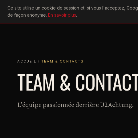
U2
Ce site utilise un cookie de session et, si vous l'acceptez, Go
achtung
ACTU
CONCERTS
DIS
de façon anonyme.
En savoir plus
.
ACCUEIL
ACCUEIL
TEAM & CONTACTS
ACCUEIL
/
TEAM & CONTACTS
TEAM & CONTAC
L'équipe passionnée derrière U2Achtung.