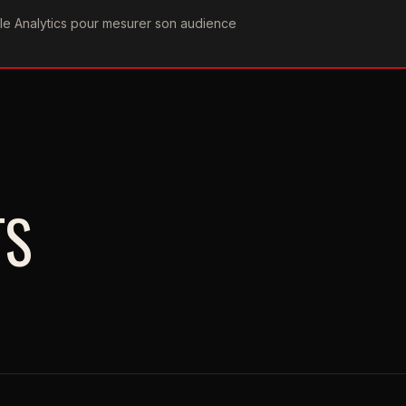
ogle Analytics pour mesurer son audience
COGRAPHIE
PAROLES
VIDÉOGRAPHIE
FORUMS
TEAM
TS