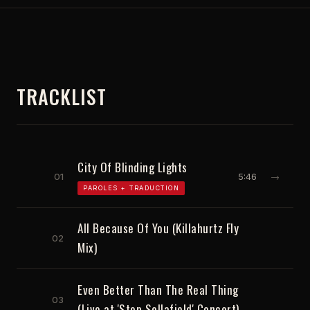
TRACKLIST
City Of Blinding Lights
01
5:46
→
PAROLES + TRADUCTION
All Because Of You (Killahurtz Fly
02
Mix)
Even Better Than The Real Thing
03
(Live at 'Stop Sellafield' Concert)