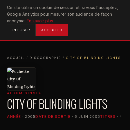
U2
Ce site utilise un cookie de session et, si vous l'acceptez,
achtung
Google Analytics pour mesurer son audience de façon
ACCUEIL
anonyme.
En savoir plus
.
REFUSER
ACCEPTER
ACCUEIL
/
DISCOGRAPHIE
/
CITY OF BLINDING LIGHTS
ACCUEIL
DISCOGRAPHIE
CITY OF BLINDING LIGHTS
ALBUM SINGLE
CITY OF BLINDING LIGHTS
ANNÉE
· 2005
DATE DE SORTIE
· 6 JUIN 2005
TITRES
· 4