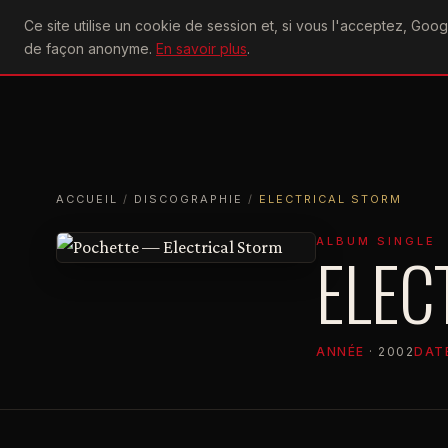
U2
Ce site utilise un cookie de session et, si vous l'acceptez, Go
achtung
ACTU
CONCERTS
DIS
de façon anonyme.
En savoir plus
.
ACCUEIL
ACCUEIL
DISCOGRAPHIE
ELECTRICAL STORM
ACCUEIL
/
DISCOGRAPHIE
/
ELECTRICAL STORM
ALBUM SINGLE
ELEC
ANNÉE
· 2002
DAT