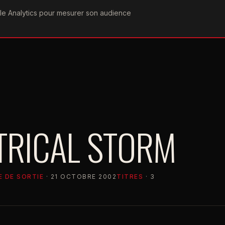
ogle Analytics pour mesurer son audience
COGRAPHIE
PAROLES
VIDÉOGRAPHIE
FORUMS
TEAM
TRICAL STORM
E DE SORTIE
· 21 OCTOBRE 2002
TITRES
· 3