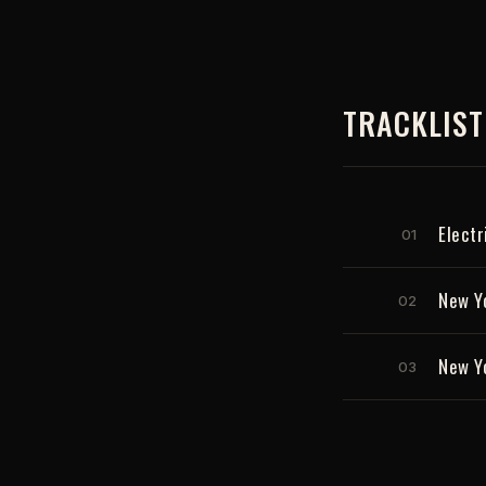
TRACKLIST
Electr
01
New Yo
02
New Yo
03