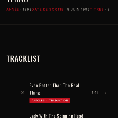
ANNÉE
· 1992
DATE DE SORTIE
· 8 JUIN 1992
TITRES
· 9
TRACKLIST
Even Better Than The Real
Thing
01
3:41
→
PAROLES + TRADUCTION
Lady With The Spinning Head