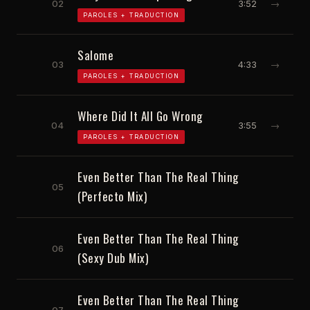
02
3:52
→
PAROLES + TRADUCTION
Salome
03
4:33
→
PAROLES + TRADUCTION
Where Did It All Go Wrong
04
3:55
→
PAROLES + TRADUCTION
Even Better Than The Real Thing
05
(Perfecto Mix)
Even Better Than The Real Thing
06
(Sexy Dub Mix)
Even Better Than The Real Thing
07