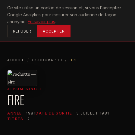
U2
Ce site utilise un cookie de session et, si vous l'acceptez,
achtung
Google Analytics pour mesurer son audience de façon
ACCUEIL
anonyme.
En savoir plus
.
REFUSER
ACCEPTER
ACCUEIL
/
DISCOGRAPHIE
/
FIRE
ACCUEIL
DISCOGRAPHIE
FIRE
ALBUM SINGLE
FIRE
ANNÉE
· 1981
DATE DE SORTIE
· 3 JUILLET 1981
TITRES
· 2