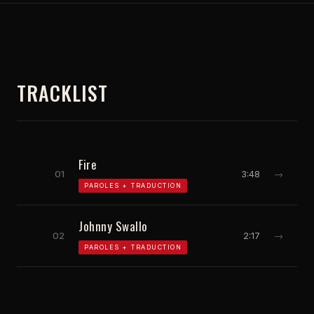
TRACKLIST
Fire
01
3:48
→
PAROLES + TRADUCTION
Johnny Swallo
02
2:17
→
PAROLES + TRADUCTION