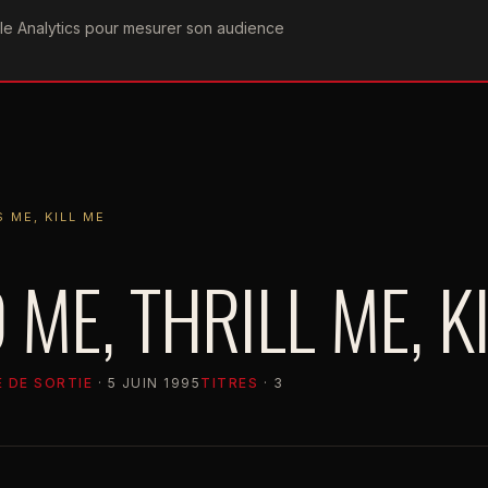
ogle Analytics pour mesurer son audience
COGRAPHIE
PAROLES
VIDÉOGRAPHIE
FORUMS
TEAM
KILL ME
S ME, KILL ME
ME, THRILL ME, KI
 DE SORTIE
· 5 JUIN 1995
TITRES
· 3