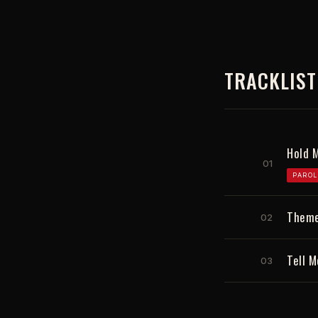
TRACKLIST
Hold M
01
PAROL
Theme
02
Tell M
03