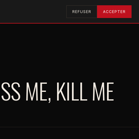
RECHERCHER
U2RADIO
REFUSER
ACCEPTER
SS ME, KILL ME