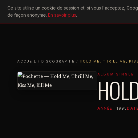
U2
Ce site utilise un cookie de session et, si vous l'acceptez, Go
achtung
ACTU
CONCERTS
DIS
de façon anonyme.
En savoir plus
.
ACCUEIL
ACCUEIL
DISCOGRAPHIE
HOLD ME, THRILL ME, KISS ME, 
ACCUEIL
/
DISCOGRAPHIE
/
HOLD ME, THRILL ME, KIS
ALBUM SINGLE
HOLD 
ANNÉE
· 1995
DATE