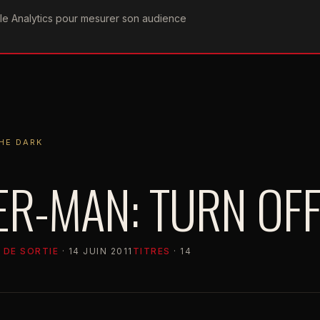
ogle Analytics pour mesurer son audience
COGRAPHIE
PAROLES
VIDÉOGRAPHIE
FORUMS
TEAM
ARK
HE DARK
ER-MAN: TURN OFF
 DE SORTIE
· 14 JUIN 2011
TITRES
· 14