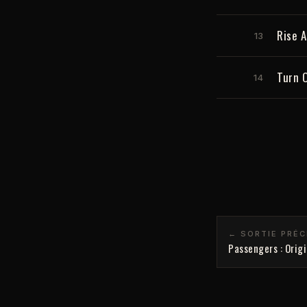
Rise 
13
Turn O
14
← SORTIE PRÉ
Passengers : Orig