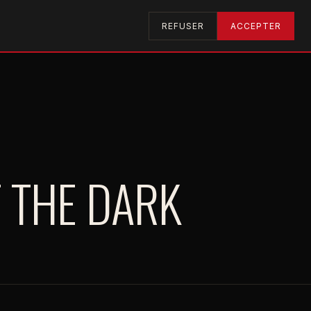
RECHERCHER
U2RADIO
REFUSER
ACCEPTER
 THE DARK