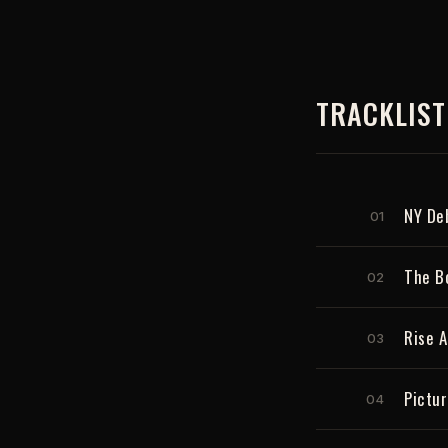
TRACKLIST
NY De
01
The Bo
02
Rise A
03
Pictur
04