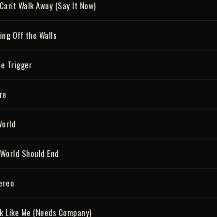
 Can't Walk Away (Say It Now)
ng Off the Walls
he Trigger
re
 World
 World Should End
ereo
ak Like Me (Needs Company)