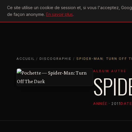
U2
Ce site utilise un cookie de session et, si vous l'acceptez, Go
achtung
ACTU
CONCERTS
DIS
de façon anonyme.
En savoir plus
.
ACCUEIL
ACCUEIL
DISCOGRAPHIE
SPIDER-MAN: TURN OFF THE D
ACCUEIL
/
DISCOGRAPHIE
/
SPIDER-MAN: TURN OFF T
ALBUM AUTRE
SPID
ANNÉE
· 2011
DATE