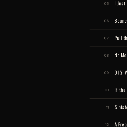
I Just
05
Bounci
06
Pull t
07
No Mo
08
D.I.Y.
09
If the
10
Sinist
11
A Fre
12