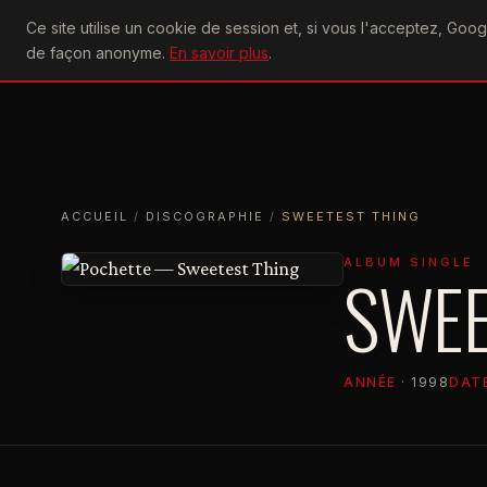
U2
Ce site utilise un cookie de session et, si vous l'acceptez, Go
achtung
ACTU
CONCERTS
DIS
de façon anonyme.
En savoir plus
.
ACCUEIL
ACCUEIL
DISCOGRAPHIE
SWEETEST THING
ACCUEIL
/
DISCOGRAPHIE
/
SWEETEST THING
ALBUM SINGLE
SWEE
ANNÉE
· 1998
DATE