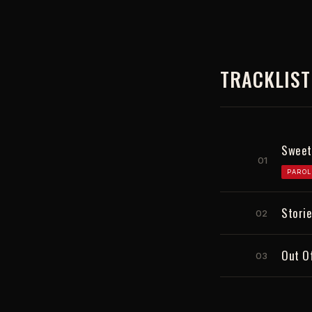
TRACKLIST
Sweet
01
PAROL
Storie
02
Out Of
03