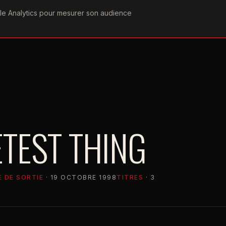
ogle Analytics pour mesurer son audience
COGRAPHIE
PAROLES
VIDÉOGRAPHIE
FORUMS
TEAM
TEST THING
 DE SORTIE
· 19 OCTOBRE 1998
TITRES
· 3