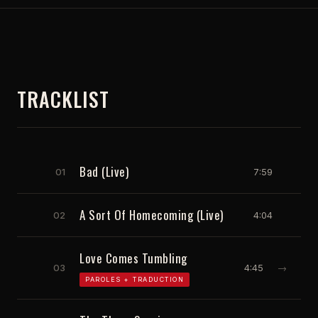
TRACKLIST
Bad (Live)
01
7:59
A Sort Of Homecoming (Live)
02
4:04
Love Comes Tumbling
03
4:45
→
PAROLES + TRADUCTION