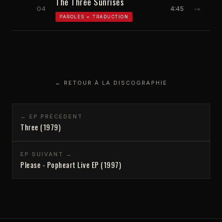
The Three Sunrises
04
4:45
→
PAROLES + TRADUCTION
← RETOUR À LA DISCOGRAPHIE
← EP PRÉCÉDENT
Three (1979)
EP SUIVANT →
Please - Popheart Live EP (1997)