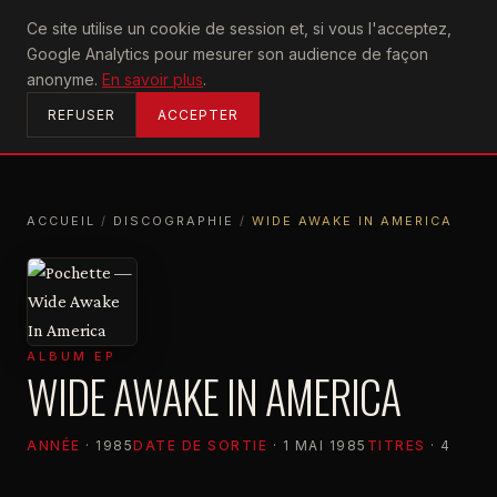
U2
Ce site utilise un cookie de session et, si vous l'acceptez,
achtung
Google Analytics pour mesurer son audience de façon
ACCUEIL
anonyme.
En savoir plus
.
REFUSER
ACCEPTER
ACCUEIL
/
DISCOGRAPHIE
/
WIDE AWAKE IN AMERICA
ACCUEIL
DISCOGRAPHIE
WIDE AWAKE IN AMERICA
ALBUM EP
WIDE AWAKE IN AMERICA
ANNÉE
· 1985
DATE DE SORTIE
· 1 MAI 1985
TITRES
· 4