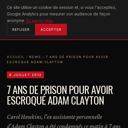
U2
Ce site utilise un cookie de session et, si vous l'acceptez,
achtung
Google Analytics pour mesurer son audience de façon
ACCUEIL
anonyme.
En savoir plus
.
REFUSER
ACCEPTER
ACCUEIL
/
NEWS
/
7 ANS DE PRISON POUR AVOIR
ESCROQUÉ ADAM CLAYTON
ACCUEIL
NEWS
7 ANS DE PRISON POUR AVOIR ESCROQUÉ ADAM CLAYTON
6 JUILLET 2012
7 ANS DE PRISON POUR AVOIR
ESCROQUÉ ADAM CLAYTON
Carol Hawkins, l'ex assistante personnelle
d'Adam Clayton a été condamnés ce matin à 7 ans