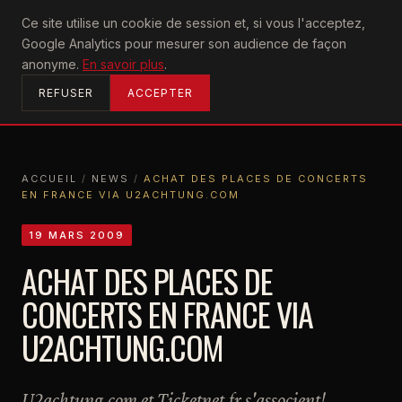
U2
Ce site utilise un cookie de session et, si vous l'acceptez,
achtung
Google Analytics pour mesurer son audience de façon
ACCUEIL
anonyme.
En savoir plus
.
REFUSER
ACCEPTER
ACCUEIL
/
NEWS
/
ACHAT DES PLACES DE CONCERTS
EN FRANCE VIA U2ACHTUNG.COM
ACCUEIL
NEWS
ACHAT DES PLACES DE CONCERTS EN FRANCE VIA U2ACHTUNG.COM
19 MARS 2009
ACHAT DES PLACES DE
CONCERTS EN FRANCE VIA
U2ACHTUNG.COM
U2achtung.com et Ticketnet.fr s'associent!