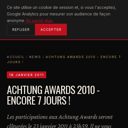
U2
Ce site utilise un cookie de session et, si vous l'acceptez,
achtung
Google Analytics pour mesurer son audience de façon
ACCUEIL
anonyme.
En savoir plus
.
REFUSER
ACCEPTER
ACCUEIL
/
NEWS
/
ACHTUNG AWARDS 2010 - ENCORE 7
JOURS !
ACCUEIL
NEWS
ACHTUNG AWARDS 2010 - ENCORE 7 JOURS !
16 JANVIER 2011
ACHTUNG AWARDS 2010 -
ENCORE 7 JOURS !
Les participations aux Achtung Awards seront
clôturées le 23 janvier 2011 à 23h59. Il ne vous