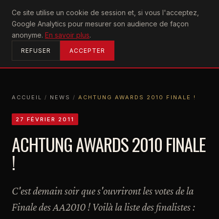
U2
Ce site utilise un cookie de session et, si vous l'acceptez,
achtung
Google Analytics pour mesurer son audience de façon
ACCUEIL
anonyme.
En savoir plus
.
REFUSER
ACCEPTER
ACCUEIL
/
NEWS
/
ACHTUNG AWARDS 2010 FINALE !
ACCUEIL
NEWS
ACHTUNG AWARDS 2010 FINALE !
27 FÉVRIER 2011
ACHTUNG AWARDS 2010 FINALE
!
C'est demain soir que s'ouvriront les votes de la
Finale des AA2010 ! Voilà la liste des finalistes :