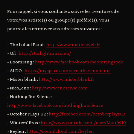
Pour rappel, si vous souhaitez suivre les aventures de
votre/vos artiste(s) ou groupe(s) préféré(s), vous
pourrez les retrouver aux adresses suivantes :
- The Lohad Band :
http://www.mathisweb.fr
- Gil :
http://starlightmusic.eu/
- Boomrang :
http://www.facebook.com/boomrangrock
- ALDO :
https://myspace.com/streethavenoname
- Mister blank :
http://www.misterblank.fr
- Nico_eno :
http://www.enosense.com
- Nothing But Silence :
http://www.facebook.com/nothingbutsilence
- October PLays U2 :
http://facebook.com/octoberplaysu2
- Winters' Bros :
http://www.youtube.com/user/Matt9910
- Beylen :
https://soundcloud.com/beylen