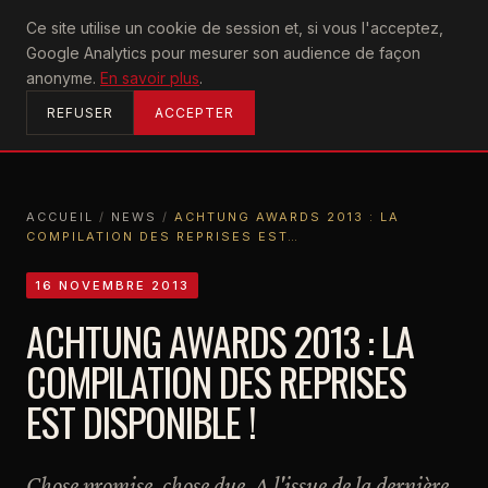
U2
Ce site utilise un cookie de session et, si vous l'acceptez,
achtung
Google Analytics pour mesurer son audience de façon
ACCUEIL
anonyme.
En savoir plus
.
REFUSER
ACCEPTER
ACCUEIL
/
NEWS
/
ACHTUNG AWARDS 2013 : LA
COMPILATION DES REPRISES EST…
ACCUEIL
NEWS
ACHTUNG AWARDS 2013 : LA COMPILATION DES REPRISES EST…
16 NOVEMBRE 2013
ACHTUNG AWARDS 2013 : LA
COMPILATION DES REPRISES
EST DISPONIBLE !
Chose promise, chose due. A l'issue de la dernière