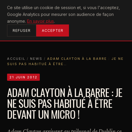
U2
Ce site utilise un cookie de session et, si vous l'acceptez,
achtung
Google Analytics pour mesurer son audience de façon
ACCUEIL
anonyme.
En savoir plus
.
REFUSER
ACCEPTER
ACCUEIL
/
NEWS
/
ADAM CLAYTON À LA BARRE : JE NE
SUIS PAS HABITUÉ À ÊTRE…
ACCUEIL
NEWS
ADAM CLAYTON À LA BARRE : JE NE SUIS PAS HABITUÉ À ÊTRE…
21 JUIN 2012
ADAM CLAYTON À LA BARRE : JE
NE SUIS PAS HABITUÉ À ÊTRE
DEVANT UN MICRO !
Adam Clayton arrivant au tribunal de Dublin ce