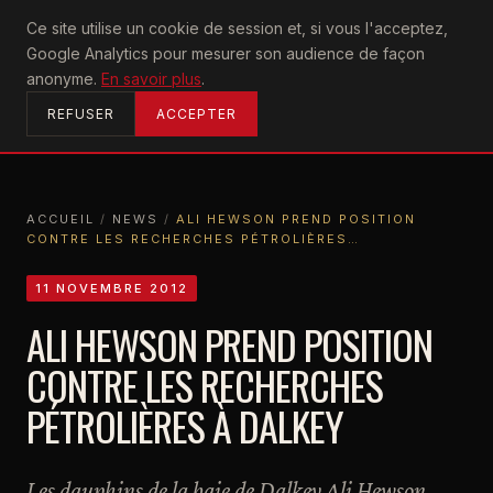
U2
Ce site utilise un cookie de session et, si vous l'acceptez,
achtung
Google Analytics pour mesurer son audience de façon
ACCUEIL
anonyme.
En savoir plus
.
REFUSER
ACCEPTER
ACCUEIL
/
NEWS
/
ALI HEWSON PREND POSITION
CONTRE LES RECHERCHES PÉTROLIÈRES…
ACCUEIL
NEWS
ALI HEWSON PREND POSITION CONTRE LES RECHERCHES PÉTROLIÈRES…
11 NOVEMBRE 2012
ALI HEWSON PREND POSITION
CONTRE LES RECHERCHES
PÉTROLIÈRES À DALKEY
Les dauphins de la baie de Dalkey Ali Hewson,