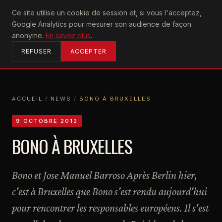
U2
Ce site utilise un cookie de session et, si vous l'acceptez,
achtung
Google Analytics pour mesurer son audience de façon
ACCUEIL
anonyme.
En savoir plus
.
REFUSER
ACCEPTER
ACCUEIL
/
NEWS
/
BONO À BRUXELLES
ACCUEIL
NEWS
BONO À BRUXELLES
9 OCTOBRE 2012
BONO À BRUXELLES
Bono et Jose Manuel Barroso Après Berlin hier,
c'est à Bruxelles que Bono s'est rendu aujourd'hui
pour rencontrer les responsables européens. Il s'est