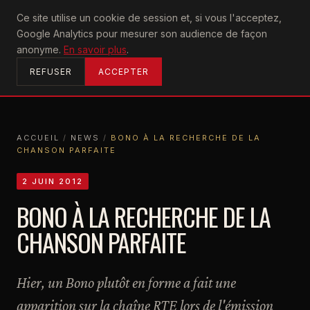
U2
Ce site utilise un cookie de session et, si vous l'acceptez,
achtung
Google Analytics pour mesurer son audience de façon
ACCUEIL
anonyme.
En savoir plus
.
REFUSER
ACCEPTER
ACCUEIL
/
NEWS
/
BONO À LA RECHERCHE DE LA
CHANSON PARFAITE
ACCUEIL
NEWS
BONO À LA RECHERCHE DE LA CHANSON PARFAITE
2 JUIN 2012
BONO À LA RECHERCHE DE LA
CHANSON PARFAITE
Hier, un Bono plutôt en forme a fait une
apparition sur la chaîne RTE lors de l'émission