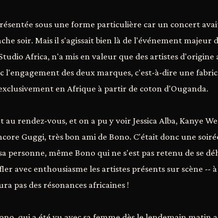
présentée sous une forme particulière car un concert avait
he soir. Mais il s'agissait bien là de l'événement majeur 
 Studio Africa, n'a mis en valeur que des artistes d'origine
c l'engagement des deux marques, c'est-à-dire une fabric
exclusivement en Afrique à partir de coton d'Ouganda.
nt au rendez-vous, et on a pu y voir Jessica Alba, Kanye We
ncore Guggi, très bon ami de Bono. C'était donc une soiré
sa personne, même Bono qui ne s'est pas retenu de se dé
ffler avec enthousiasme les artistes présents sur scène -- 
ra pas des résonances africaines !
ono, qui a été vu avec sa femme dès le lendemain matin au