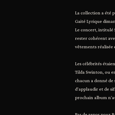
La collection a été 
Gaité Lyrique dimanc
Le concert, intitulé
rester cohérent ave
vêtements réalisée 
Les célébrités étaie
Tilda Swinton, ou e
chacun a donné de 
d'applaudir et de si
prochain album n'au
Pas de repos pour B