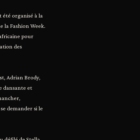
 été organisé à la
de la Fashion Week.
 africaine pour
ation des
st, Adrian Brody,
e dansante et
hancher,
à se demander si le
 défilé de Stella