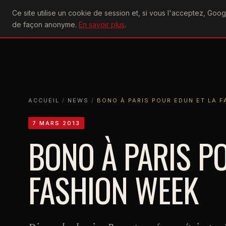
U2
Ce site utilise un cookie de session et, si vous l'acceptez, Go
achtung
ACTU
CONCERTS
DIS
de façon anonyme.
En savoir plus
.
ACCUEIL
ACCUEIL
NEWS
BONO À PARIS POUR EDUN ET LA FASHI
ACCUEIL
/
NEWS
/
BONO À PARIS POUR EDUN ET LA 
7 MARS 2013
BONO À PARIS P
FASHION WEEK