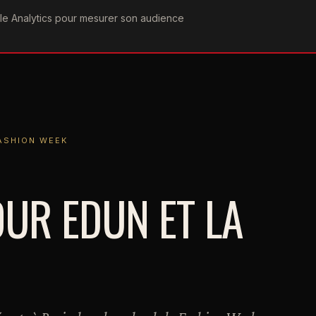
ogle Analytics pour mesurer son audience
COGRAPHIE
PAROLES
VIDÉOGRAPHIE
FORUMS
TEAM
ON WEEK
FASHION WEEK
OUR EDUN ET LA