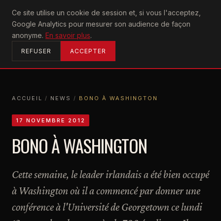
U2
Ce site utilise un cookie de session et, si vous l'acceptez,
achtung
Google Analytics pour mesurer son audience de façon
ACCUEIL
anonyme.
En savoir plus
.
REFUSER
ACCEPTER
ACCUEIL
/
NEWS
/
BONO À WASHINGTON
ACCUEIL
NEWS
BONO À WASHINGTON
17 NOVEMBRE 2012
BONO À WASHINGTON
Cette semaine, le leader irlandais a été bien occupé
à Washington où il a commencé par donner une
conférence à l'Université de Georgetown ce lundi