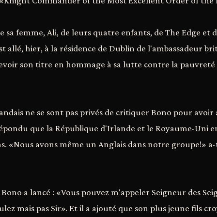
, «Knight Commander of the Most Excellent Order of the 
 sa femme, Ali, de leurs quatre enfants, de The Edge et
t allé, hier, à la résidence de Dublin de l'ambassadeur br
oir son titre en hommage à sa lutte contre la pauvreté 
landais ne se sont pas privés de critiquer Bono pour avoir
 a répondu que la République d'Irlande et le Royaume-Uni 
ns. «Nous avons même un Anglais dans notre groupe!» a-t-
 Bono a lancé : «Vous pouvez m'appeler Seigneur des Seign
ez mais pas Sir». Et il a ajouté que son plus jeune fils croy