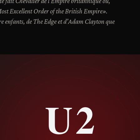
é fait Chevalier de l'Empire britannique ou,
ost Excellent Order of the British Empire».
re enfants, de The Edge et d'Adam Clayton que