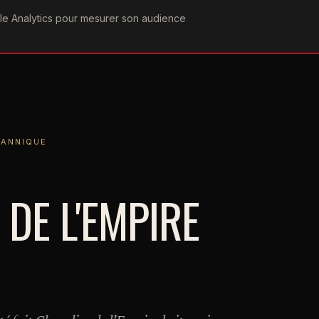
ogle Analytics pour mesurer son audience
COGRAPHIE
PAROLES
VIDÉOGRAPHIE
FORUMS
TEAM
QUE
TANNIQUE
DE L'EMPIRE