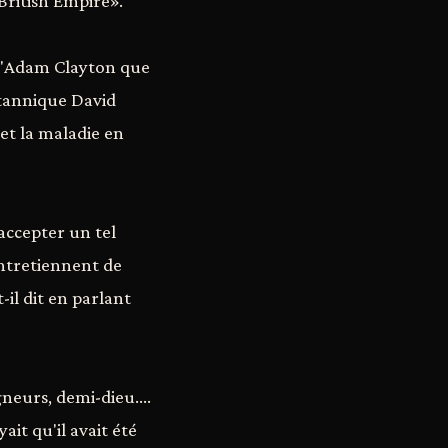
British Empire».
 d'Adam Clayton que
itannique David
et la maladie en
 accepter un tel
entretiennent de
il dit en parlant
eurs, demi-dieu....
ait qu'il avait été