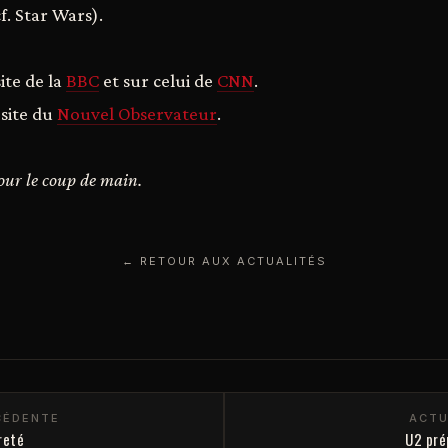
cf. Star Wars).
site de la
BBC
et sur celui de
CNN
.
 site du
Nouvel Observateur
.
pour le coup de main.
← RETOUR AUX ACTUALITÉS
CÉDENTE
ACTU
reté
U2 pré