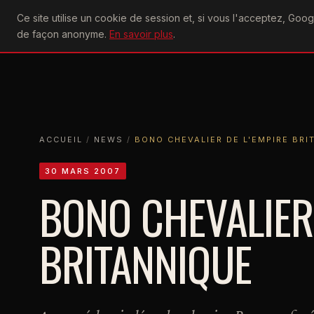
U2
Ce site utilise un cookie de session et, si vous l'acceptez, Go
achtung
ACTU
CONCERTS
DIS
de façon anonyme.
En savoir plus
.
ACCUEIL
ACCUEIL
NEWS
BONO CHEVALIER DE L'EMPIRE BRITANNI
ACCUEIL
/
NEWS
/
BONO CHEVALIER DE L'EMPIRE BRI
30 MARS 2007
BONO CHEVALIER 
BRITANNIQUE