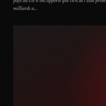
pays du G8 n'ont apporté que 14% de l'aide promise
milliards a...