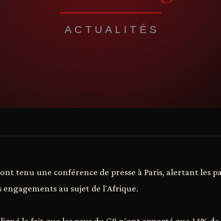
ont tenu une conférence de presse à Paris, alertant les pa
s engagements au sujet de l'Afrique.
ligné le fait que les pays du G8 n'ont apporté que 14% de 