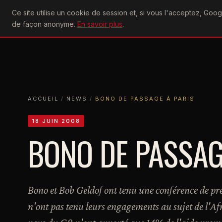
U2
Ce site utilise un cookie de session et, si vous l'acceptez, Go
achtung
ACTU
CONCERTS
DIS
de façon anonyme.
En savoir plus
.
ACCUEIL
ACCUEIL
NEWS
BONO DE PASSAGE À PARIS
ACCUEIL
/
NEWS
/
BONO DE PASSAGE À PARIS
18 JUIN 2008
BONO DE PASSAG
Bono et Bob Geldof ont tenu une conférence de pres
n'ont pas tenu leurs engagements au sujet de l'Afri