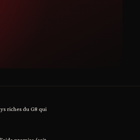
ys riches du G8 qui
l'aide promise (soit