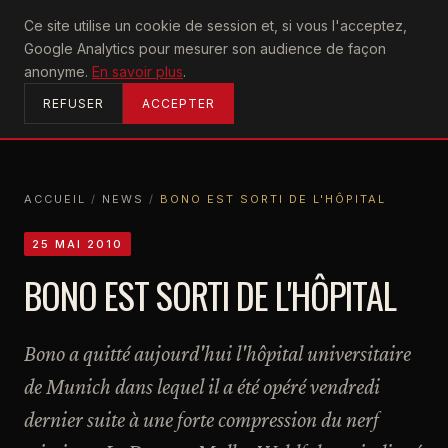
U2
Ce site utilise un cookie de session et, si vous l'acceptez,
achtung
Google Analytics pour mesurer son audience de façon
ACCUEIL
anonyme.
En savoir plus
.
REFUSER
ACCEPTER
ACCUEIL
/
NEWS
/
BONO EST SORTI DE L'HÔPITAL
ACCUEIL
NEWS
BONO EST SORTI DE L'HÔPITAL
25 MAI 2010
BONO EST SORTI DE L'HÔPITAL
Bono a quitté aujourd'hui l'hôpital universitaire
de Munich dans lequel il a été opéré vendredi
dernier suite à une forte compression du nerf