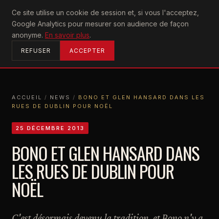
U2
Ce site utilise un cookie de session et, si vous l'acceptez,
achtung
Google Analytics pour mesurer son audience de façon
ACCUEIL
anonyme.
En savoir plus
.
REFUSER
ACCEPTER
ACCUEIL
/
NEWS
/
BONO ET GLEN HANSARD DANS LES
RUES DE DUBLIN POUR NOËL
ACCUEIL
NEWS
BONO ET GLEN HANSARD DANS LES RUES DE DUBLIN POUR NOËL
25 DÉCEMBRE 2013
BONO ET GLEN HANSARD DANS
LES RUES DE DUBLIN POUR
NOËL
C'est désormais devenu la tradition, et Bono n'y a