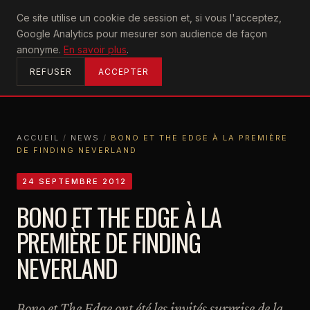
U2
Ce site utilise un cookie de session et, si vous l'acceptez,
achtung
Google Analytics pour mesurer son audience de façon
ACCUEIL
anonyme.
En savoir plus
.
REFUSER
ACCEPTER
ACCUEIL
/
NEWS
/
BONO ET THE EDGE À LA PREMIÈRE
DE FINDING NEVERLAND
ACCUEIL
NEWS
BONO ET THE EDGE À LA PREMIÈRE DE FINDING NEVERLAND
24 SEPTEMBRE 2012
BONO ET THE EDGE À LA
PREMIÈRE DE FINDING
NEVERLAND
Bono et The Edge ont été les invités surprise de la