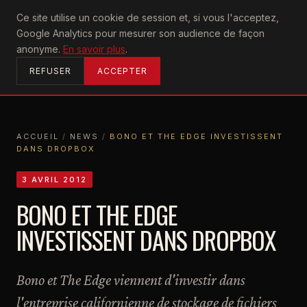
U2
Ce site utilise un cookie de session et, si vous l'acceptez,
achtung
Google Analytics pour mesurer son audience de façon
ACCUEIL
anonyme.
En savoir plus
.
REFUSER
ACCEPTER
ACCUEIL
/
NEWS
/
BONO ET THE EDGE INVESTISSENT
DANS DROPBOX
ACCUEIL
NEWS
BONO ET THE EDGE INVESTISSENT DANS DROPBOX
3 AVRIL 2012
BONO ET THE EDGE
INVESTISSENT DANS DROPBOX
Bono et The Edge viennent d'investir dans
l'entreprise californienne de stockage de fichiers