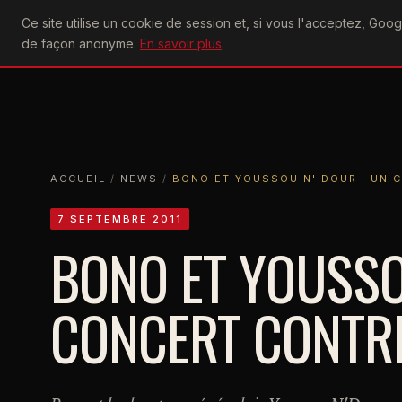
U2
Ce site utilise un cookie de session et, si vous l'acceptez, Go
achtung
ACTU
CONCERTS
DIS
de façon anonyme.
En savoir plus
.
ACCUEIL
ACCUEIL
NEWS
BONO ET YOUSSOU N' DOUR : UN CONC
ACCUEIL
/
NEWS
/
BONO ET YOUSSOU N' DOUR : UN 
7 SEPTEMBRE 2011
BONO ET YOUSSO
CONCERT CONTRE