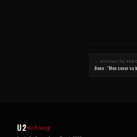
← ACTUALITÉ PRÉ
Bono : "Mon coeur va 
U2
achtung