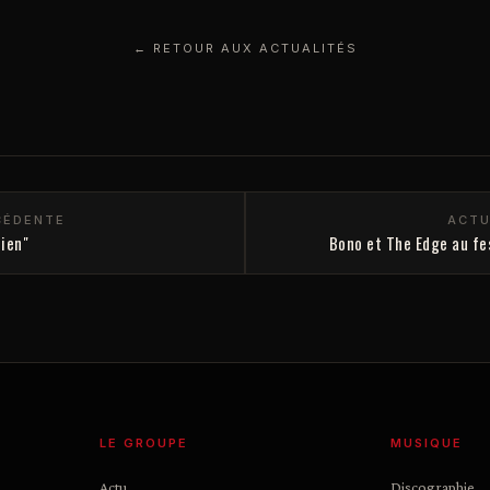
← RETOUR AUX ACTUALITÉS
CÉDENTE
ACTU
bien"
Bono et The Edge au fes
LE GROUPE
MUSIQUE
Actu
Discographie