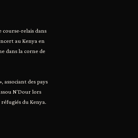
 course-relais dans
concert au Kenya en
ine dans la corne de
 associant des pays
oussou N'Dour lors
e réfugiés du Kenya.