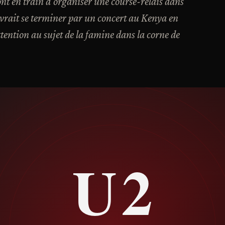
nt en train d'organiser une course-relais dans
 devrait se terminer par un concert au Kenya en
attention au sujet de la famine dans la corne de