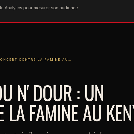
ogle Analytics pour mesurer son audience
COGRAPHIE
PAROLES
VIDÉOGRAPHIE
FORUMS
TEAM
ERT CONTRE LA FAMINE AU…
CONCERT CONTRE LA FAMINE AU…
U N' DOUR : UN
 LA FAMINE AU KEN