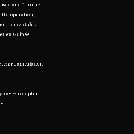
aliser une “torche
ette opération,
 notamment des
 et en Guinée
tenir l'annulation
s pouvez compter
».