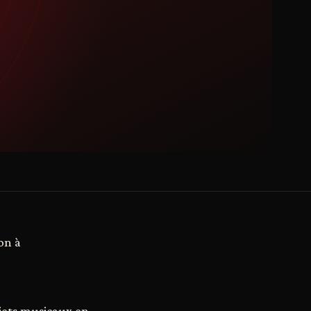
on à
ojets musicaux en