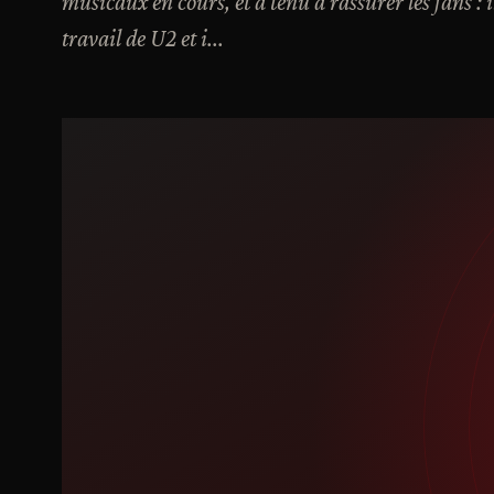
musicaux en cours, et a tenu à rassurer les fans : 
travail de U2 et i...