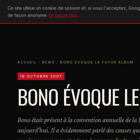
U2
Ce site utilise un cookie de session et, si vous l'acceptez, Go
achtung
ACTU
CONCERTS
DIS
de façon anonyme.
En savoir plus
.
ACCUEIL
ACCUEIL
NEWS
BONO ÉVOQUE LE FUTUR ALBUM
ACCUEIL
/
NEWS
/
BONO ÉVOQUE LE FUTUR ALBUM
16 OCTOBRE 2007
BONO ÉVOQUE LE
Bono était présent à la convention annuelle de l
aujourd'hui. Il a évidemment parlé des causes qui 