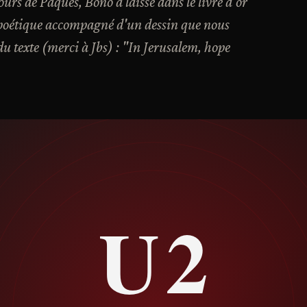
ours de Pâques, Bono a laissé dans le livre d'or
e poétique accompagné d'un dessin que nous
u texte (merci à Jbs) : "In Jerusalem, hope