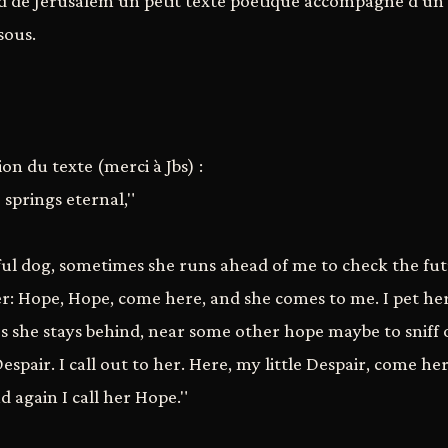
id de Jérusalem un petit texte poétique accompagné d'un
sous.
ion du texte (merci à Jbs) :
 springs eternal,"
hful dog, sometimes she runs ahead of me to check the futur
her: Hope, Hope, come here, and she comes to me. I pet her
 she stays behind, near some other hope maybe to sniff
espair. I call out to her. Here, my little Despair, come h
d again I call her Hope."