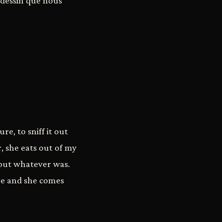
 dessin que nous
e, to sniff it out
, she eats out of my
 out whatever was.
ere and she comes