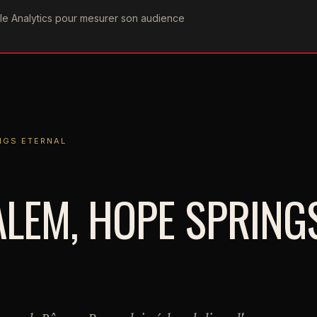
ogle Analytics pour mesurer son audience
COGRAPHIE
PAROLES
VIDÉOGRAPHIE
FORUMS
TEAM
TERNAL
INGS ETERNAL
ALEM, HOPE SPRING