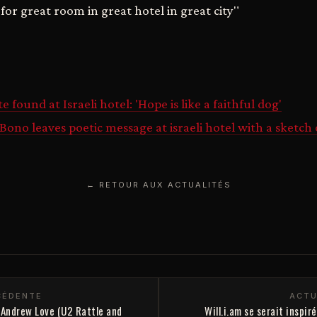
for great room in great hotel in great city"
 found at Israeli hotel: 'Hope is like a faithful dog'
Bono leaves poetic message at israeli hotel with a sketch 
← RETOUR AUX ACTUALITÉS
CÉDENTE
ACTU
 Andrew Love (U2 Rattle and
Will.i.am se serait inspir