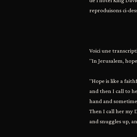
de l'hôtel King Dav
reproduisons ci-des
Voici une transcript
"In Jerusalem, hope
"Hope is like a fait
and then I call to 
hand and sometimes
Then I call her my D
and snuggles up, an