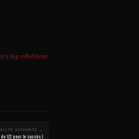
of a dog called hope
ALITÉ SUIVANTE →
é de U2 pour le succès I