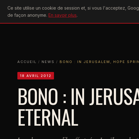
U2
Ce site utilise un cookie de session et, si vous l'acceptez, Go
achtung
ACTU
CONCERTS
DIS
de façon anonyme.
En savoir plus
.
ACCUEIL
ACCUEIL
NEWS
BONO : IN JERUSALEM, HOPE SPRINGS E
ACCUEIL
/
NEWS
/
BONO : IN JERUSALEM, HOPE SPR
18 AVRIL 2012
BONO : IN JERUS
ETERNAL