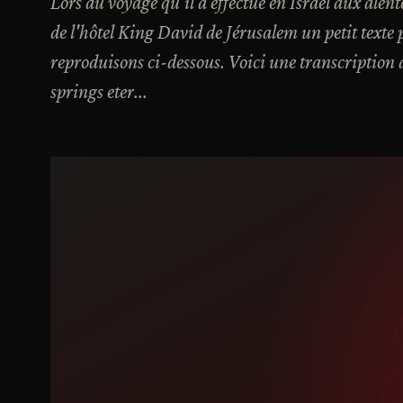
Lors du voyage qu'il a effectué en Israël aux alent
de l'hôtel King David de Jérusalem un petit text
reproduisons ci-dessous. Voici une transcription d
springs eter...