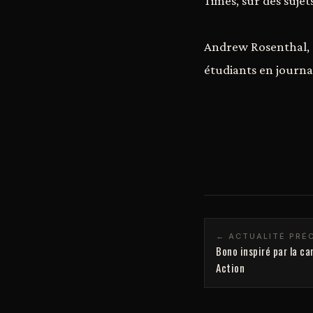
Times, sur des sujet
Andrew Rosenthal, r
étudiants en journa
← ACTUALITÉ PRÉ
Bono inspiré par la c
Action