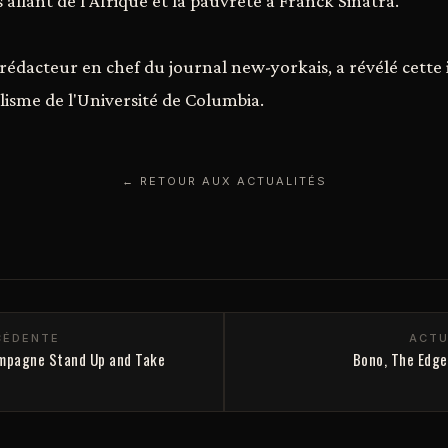
s allant de l'Afrique et la pauvreté à Franck Sinatra.
édacteur en chef du journal new-yorkais, a révélé cette
lisme de l'Université de Columbia.
← RETOUR AUX ACTUALITÉS
CÉDENTE
ACTU
ampagne Stand Up and Take
Bono, The Edge 