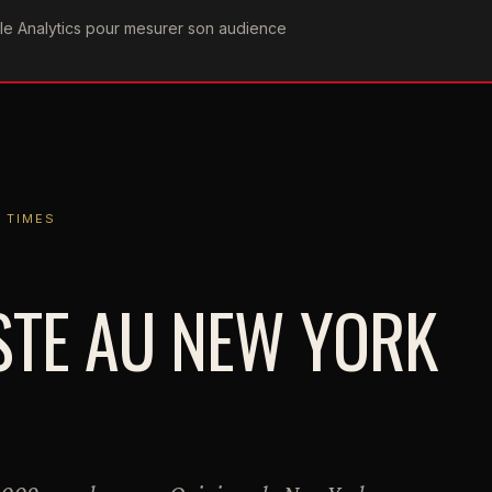
ogle Analytics pour mesurer son audience
COGRAPHIE
PAROLES
VIDÉOGRAPHIE
FORUMS
TEAM
ES
 TIMES
STE AU NEW YORK