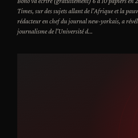
Bono va écrire (gratuitement) 6 à 10 papiers en
Times, sur des sujets allant de l'Afrique et la p
rédacteur en chef du journal new-yorkais, a révél
journalisme de l'Université d...