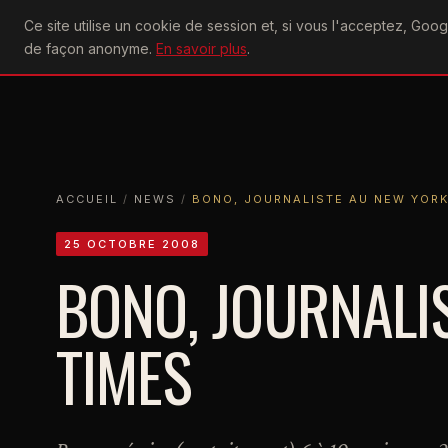
U2
Ce site utilise un cookie de session et, si vous l'acceptez, Go
achtung
ACTU
CONCERTS
DIS
de façon anonyme.
En savoir plus
.
ACCUEIL
ACCUEIL
NEWS
BONO, JOURNALISTE AU NEW YORK TIM
ACCUEIL
/
NEWS
/
BONO, JOURNALISTE AU NEW YORK
25 OCTOBRE 2008
BONO, JOURNALI
TIMES