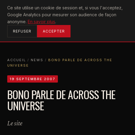
U2
Ce site utilise un cookie de session et, si vous l'acceptez,
achtung
Google Analytics pour mesurer son audience de façon
ACCUEIL
anonyme.
En savoir plus
.
REFUSER
ACCEPTER
ACCUEIL
/
NEWS
/
BONO PARLE DE ACROSS THE
UNIVERSE
ACCUEIL
NEWS
BONO PARLE DE ACROSS THE UNIVERSE
19 SEPTEMBRE 2007
BONO PARLE DE ACROSS THE
UNIVERSE
Le site