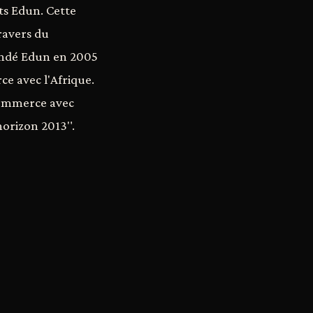
ts Edun. Cette
ravers du
ondé Edun en 2005
ce avec l'Afrique.
 commerce avec
'horizon 2013".