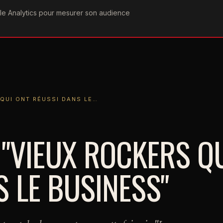
ogle Analytics pour mesurer son audience
COGRAPHIE
PAROLES
VIDÉOGRAPHIE
FORUMS
TEAM
ONT RÉUSSI DANS LE…
 QUI ONT RÉUSSI DANS LE…
 "VIEUX ROCKERS Q
 LE BUSINESS"