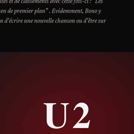
es et de classements avec cette fois-ci : "Les
smen de premier plan" . Evidemment, Bono y
in d'écrire une nouvelle chanson ou d'être sur