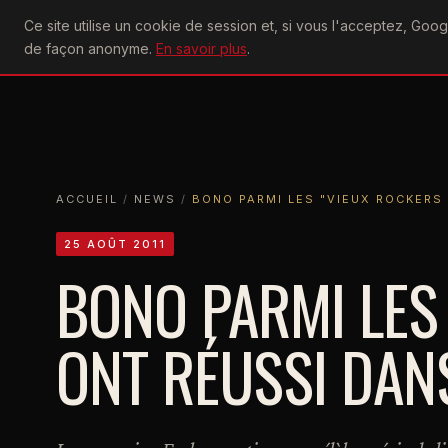
U2
Ce site utilise un cookie de session et, si vous l'acceptez, Go
achtung
ACTU
CONCERTS
DIS
de façon anonyme.
En savoir plus
.
ACCUEIL
ACCUEIL
NEWS
BONO PARMI LES "VIEUX ROCKERS QUI 
ACCUEIL
/
NEWS
/
BONO PARMI LES "VIEUX ROCKERS
25 AOÛT 2011
BONO PARMI LES
ONT RÉUSSI DANS