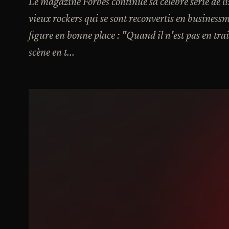
Le magazine Forbes continue sa célèbre série de list
vieux rockers qui se sont reconvertis en busines
figure en bonne place : "Quand il n'est pas en tra
scène en t...