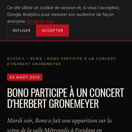
U2
Ce site utilise un cookie de session et, si vous l'acceptez,
achtung
Google Analytics pour mesurer son audience de façon
ACCUEIL
anonyme.
En savoir plus
.
REFUSER
ACCEPTER
ACCUEIL
/
NEWS
/
BONO PARTICIPE À UN CONCERT
D'HERBERT GRONEMEYER
ACCUEIL
NEWS
BONO PARTICIPE À UN CONCERT D'HERBERT GRONEMEYER
23 AOÛT 2012
BONO PARTICIPE À UN CONCERT
D'HERBERT GRONEMEYER
Mardi soir, Bono a fait une apparition sur la
scène de la salle Métropolis à Postdam en