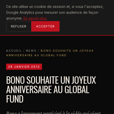
U2
Ce site utilise un cookie de session et, si vous l'acceptez,
achtung
Google Analytics pour mesurer son audience de façon
ACCUEIL
anonyme.
En savoir plus
.
REFUSER
ACCEPTER
ACCUEIL
/
NEWS
/
BONO SOUHAITE UN JOYEUX
ANNIVERSAIRE AU GLOBAL FUND
ACCUEIL
NEWS
BONO SOUHAITE UN JOYEUX ANNIVERSAIRE AU GLOBAL FUND
28 JANVIER 2012
BONO SOUHAITE UN JOYEUX
ANNIVERSAIRE AU GLOBAL
FUND
Bono a largement participé à la vidéo qui vient