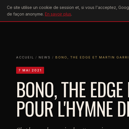
U2
Ce site utilise un cookie de session et, si vous l'acceptez, Go
achtung
ACTU
CONCERTS
DIS
de façon anonyme.
En savoir plus
.
ACCUEIL
ACCUEIL
NEWS
BONO, THE EDGE ET MARTIN GARRIX POU
ACCUEIL
/
NEWS
/
BONO, THE EDGE ET MARTIN GARRI
7 MAI 2021
BONO, THE EDGE 
POUR L'HYMNE D