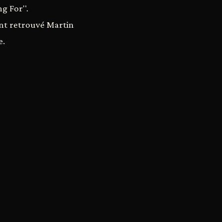
ng For".
ont retrouvé Martin
e.