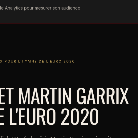
ogle Analytics pour mesurer son audience
COGRAPHIE
PAROLES
VIDÉOGRAPHIE
FORUMS
TEAM
R L'HYMNE DE L'EURO 2020
X POUR L'HYMNE DE L'EURO 2020
ET MARTIN GARRIX
E L'EURO 2020