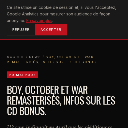
U2
Ce site utilise un cookie de session et, si vous l'acceptez,
achtung
Google Analytics pour mesurer son audience de façon
ACCUEIL
anonyme.
En savoir plus
.
REFUSER
ACCEPTER
ACCUEIL
/
NEWS
/
BOY, OCTOBER ET WAR
REMASTERISÉS, INFOS SUR LES CD BONUS.
ACCUEIL
NEWS
BOY, OCTOBER ET WAR REMASTERISÉS, INFOS SUR LES CD BONUS.
29 MAI 2008
BOY, OCTOBER ET WAR
REMASTERISÉS, INFOS SUR LES
CD BONUS.
U2.com indiquait en Avril que les rééditions se