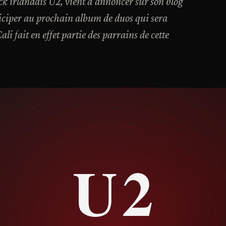
ck irlandais U2, vient d'annoncer sur son blog
ticiper au prochain album de duos qui sera
li fait en effet partie des parrains de cette