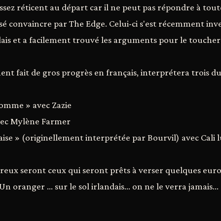
sez réticent au départ car il ne peut pas répondre à toutes
ssé convaincre par The Edge. Celui-ci s'est récemment inve
dais et a facilement trouvé les arguments pour le toucher
t fait de gros progrès en français, interprétera trois du
omme » avec Zazie
avec Mylène Farmer
daise » (originellement interprétée par Bourvil) avec Cali
eux seront ceux qui seront prêts à verser quelques eur
n oranger ... sur le sol irlandais... on ne le verra jamais…