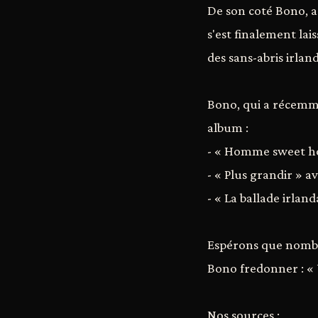
De son coté Bono, as
s'est finalement lai
des sans-abris irlan
Bono, qui a récemmen
album :
- « Homme sweet h
- « Plus grandir » 
- « La ballade irlan
Espérons que nombr
Bono fredonner : « U
Nos sources :