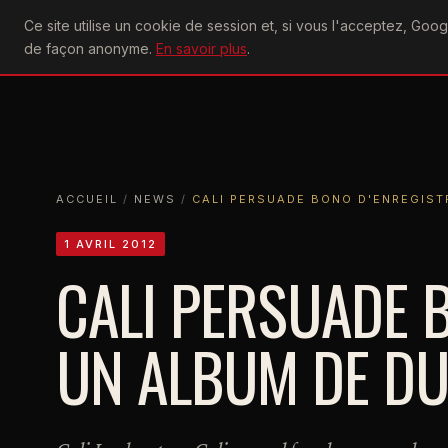
U2
Ce site utilise un cookie de session et, si vous l'acceptez, Go
achtung
ACTU
CONCERTS
DIS
de façon anonyme.
En savoir plus
.
ACCUEIL
ACCUEIL
NEWS
CALI PERSUADE BONO D'ENREGISTRER 
ACCUEIL
/
NEWS
/
CALI PERSUADE BONO D'ENREGIST
1 AVRIL 2012
CALI PERSUADE 
UN ALBUM DE D