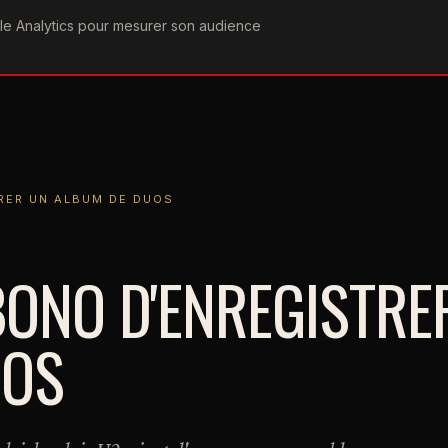
ogle Analytics pour mesurer son audience
COGRAPHIE
PAROLES
VIDÉOGRAPHIE
FORUMS
TEAM
UN ALBUM DE DUOS
RER UN ALBUM DE DUOS
BONO D'ENREGISTRE
UOS