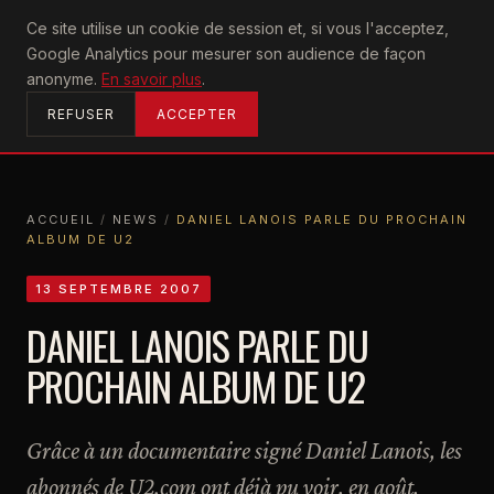
U2
Ce site utilise un cookie de session et, si vous l'acceptez,
achtung
Google Analytics pour mesurer son audience de façon
ACCUEIL
anonyme.
En savoir plus
.
REFUSER
ACCEPTER
ACCUEIL
/
NEWS
/
DANIEL LANOIS PARLE DU PROCHAIN
ALBUM DE U2
ACCUEIL
NEWS
DANIEL LANOIS PARLE DU PROCHAIN ALBUM DE U2
13 SEPTEMBRE 2007
DANIEL LANOIS PARLE DU
PROCHAIN ALBUM DE U2
Grâce à un documentaire signé Daniel Lanois, les
abonnés de U2.com ont déjà pu voir, en août,