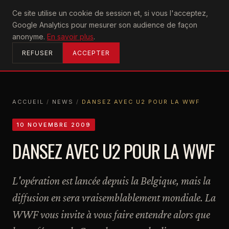
U2
Ce site utilise un cookie de session et, si vous l'acceptez,
achtung
Google Analytics pour mesurer son audience de façon
ACCUEIL
anonyme.
En savoir plus
.
REFUSER
ACCEPTER
ACCUEIL
/
NEWS
/
DANSEZ AVEC U2 POUR LA WWF
ACCUEIL
NEWS
DANSEZ AVEC U2 POUR LA WWF
10 NOVEMBRE 2009
DANSEZ AVEC U2 POUR LA WWF
L'opération est lancée depuis la Belgique, mais la
diffusion en sera vraisemblablement mondiale. La
WWF vous invite à vous faire entendre alors que