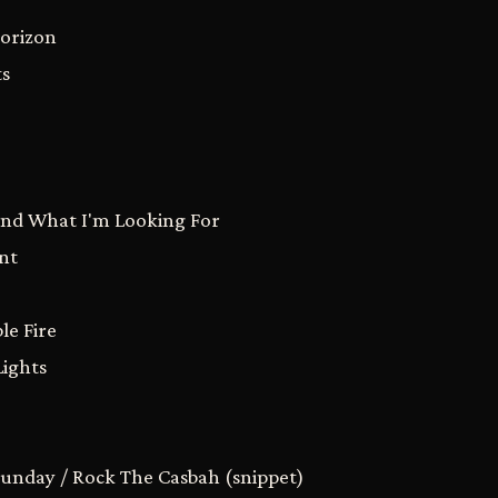
Horizon
ts
Found What I'm Looking For
nt
le Fire
Lights
Sunday / Rock The Casbah (snippet)