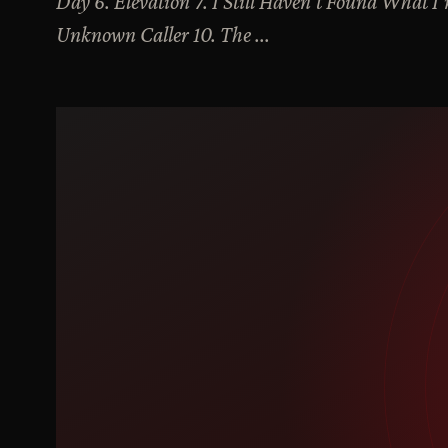
Day 6. Elevation 7. I Still Haven't Found What 
Unknown Caller 10. The ...