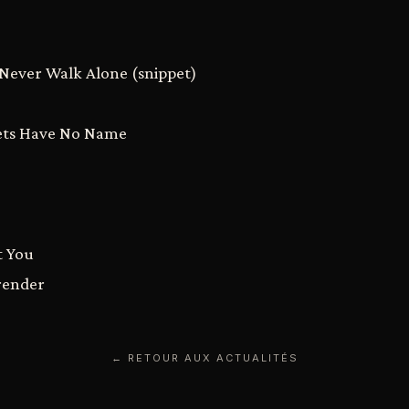
l Never Walk Alone (snippet)
eets Have No Name
t You
render
← RETOUR AUX ACTUALITÉS