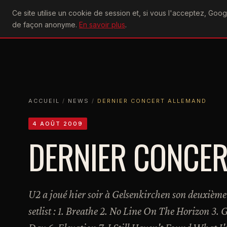
U2
Ce site utilise un cookie de session et, si vous l'acceptez, Go
achtung
ACTU
CONCERTS
DIS
de façon anonyme.
En savoir plus
.
ACCUEIL
ACCUEIL
NEWS
DERNIER CONCERT ALLEMAND
ACCUEIL
/
NEWS
/
DERNIER CONCERT ALLEMAND
4 AOÛT 2009
DERNIER CONCER
U2 a joué hier soir à Gelsenkirchen son deuxième 
setlist : 1. Breathe 2. No Line On The Horizon 3.