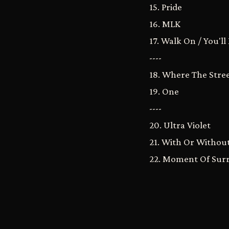
15. Pride
16. MLK
17. Walk On / You'l
----
18. Where The Str
19. One
----
20. Ultra Violet
21. With Or Withou
22. Moment Of Sur