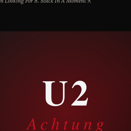
I'm Looking For 8. Stuck In A Moment 9.