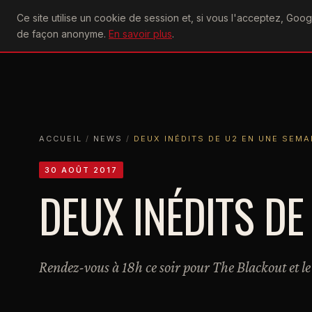
U2
Ce site utilise un cookie de session et, si vous l'acceptez, Go
achtung
ACTU
CONCERTS
DIS
de façon anonyme.
En savoir plus
.
ACCUEIL
ACCUEIL
NEWS
DEUX INÉDITS DE U2 EN UNE SEMAINE
ACCUEIL
/
NEWS
/
DEUX INÉDITS DE U2 EN UNE SEMA
30 AOÛT 2017
DEUX INÉDITS DE
Rendez-vous à 18h ce soir pour The Blackout et l