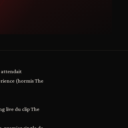
 attendait
erience (hormis The
g live du clip The
, premier single de