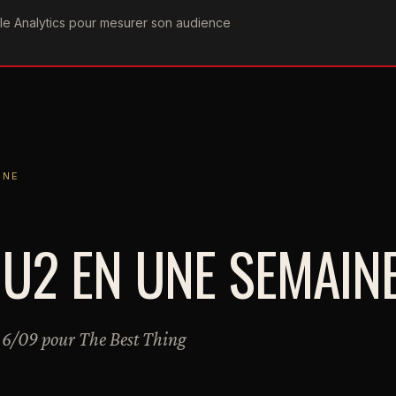
ogle Analytics pour mesurer son audience
COGRAPHIE
PAROLES
VIDÉOGRAPHIE
FORUMS
TEAM
INE
 U2 EN UNE SEMAIN
e 6/09 pour The Best Thing