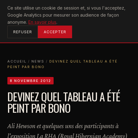
U2
Ce site utilise un cookie de session et, si vous l'acceptez,
achtung
Google Analytics pour mesurer son audience de façon
ACCUEIL
anonyme.
En savoir plus
.
REFUSER
ACCEPTER
ACCUEIL
/
NEWS
/
DEVINEZ QUEL TABLEAU A ÉTÉ
PEINT PAR BONO
ACCUEIL
NEWS
DEVINEZ QUEL TABLEAU A ÉTÉ PEINT PAR BONO
8 NOVEMBRE 2012
DEVINEZ QUEL TABLEAU A ÉTÉ
PEINT PAR BONO
Ali Hewson et quelques uns des participants à
l'exposition La RHA (Royal Hibernian Academy)