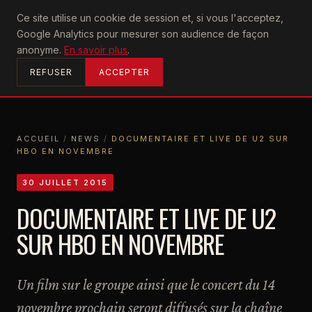
U2
Ce site utilise un cookie de session et, si vous l'acceptez,
achtung
Google Analytics pour mesurer son audience de façon
ACCUEIL
anonyme.
En savoir plus
.
REFUSER
ACCEPTER
ACCUEIL
/
NEWS
/
DOCUMENTAIRE ET LIVE DE U2 SUR
HBO EN NOVEMBRE
ACCUEIL
NEWS
DOCUMENTAIRE ET LIVE DE U2 SUR HBO EN NOVEMBRE
30 JUILLET 2015
DOCUMENTAIRE ET LIVE DE U2
SUR HBO EN NOVEMBRE
Un film sur le groupe ainsi que le concert du 14
novembre prochain seront diffusés sur la chaîne