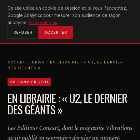
U2
Ce site utilise un cookie de session et, si vous l'acceptez,
achtung
Google Analytics pour mesurer son audience de façon
ACCUEIL
anonyme.
En savoir plus
.
REFUSER
ACCEPTER
ACCUEIL
/
NEWS
/
EN LIBRAIRIE : « U2, LE DERNIER
DES GÉANTS »
ACCUEIL
NEWS
EN LIBRAIRIE : « U2, LE DERNIER DES GÉANTS »
26 JANVIER 2011
EN LIBRAIRIE : « U2, LE DERNIER
DES GÉANTS »
Les Editions Consart, dont le magazine Vibrations
avait publié en septembre dernier un numéro