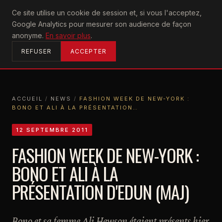
U2
Ce site utilise un cookie de session et, si vous l'acceptez,
achtung
Google Analytics pour mesurer son audience de façon
ACCUEIL
anonyme.
En savoir plus
.
REFUSER
ACCEPTER
ACCUEIL
/
NEWS
/
FASHION WEEK DE NEW-YORK :
BONO ET ALI À LA PRÉSENTATION…
ACCUEIL
NEWS
FASHION WEEK DE NEW-YORK : BONO ET ALI À LA PRÉSENTATION…
12 SEPTEMBRE 2011
FASHION WEEK DE NEW-YORK :
BONO ET ALI À LA
PRÉSENTATION D'EDUN (MAJ)
Bono et sa femme Ali Hewson étaient présents hier