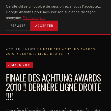
U2
Ce site utilise un cookie de session et, si vous l'acceptez,
achtung
Google Analytics pour mesurer son audience de façon
ACCUEIL
anonyme.
En savoir plus
.
REFUSER
ACCEPTER
ACCUEIL
/
NEWS
/
FINALE DES ACHTUNG AWARDS
2010 !! DERNIÈRE LIGNE DROITE !!!!
ACCUEIL
NEWS
FINALE DES ACHTUNG AWARDS 2010 !! DERNIÈRE LIGNE DROITE !!!!
7 MARS 2011
FINALE DES ACHTUNG AWARDS
2010 !! DERNIÈRE LIGNE DROITE
!!!!
Dernière ligne droite en ce qui concerne les votes