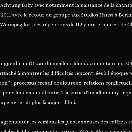
Achtung Baby avec notamment la naissance de la chanson
2011 avec le retour du groupe aux Studios Hansa à Berli
à Winnipeg lors des répétitions de U2 pour le concert de G
 Guggenheim (Oscar du meilleur film documentaire en 20
 attaché à montrer les difficultés rencontrées à l'époque
ion" : processus créatif douloureux, relations conflictuell
pour finalement aboutir à la sortie d'un album mythique
upe ne serait plus là aujourd'hui.
agrémenter les versions les plus luxueuses des coffrets s
 Baby, le film est ensuite sorti en DVD et Blu-ray en déce