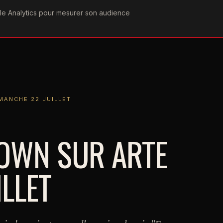
ogle Analytics pour mesurer son audience
COGRAPHIE
PAROLES
VIDÉOGRAPHIE
FORUMS
TEAM
E 22 JUILLET
MANCHE 22 JUILLET
OWN SUR ARTE
LLET