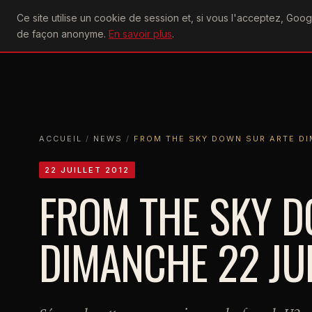
U2
Ce site utilise un cookie de session et, si vous l'acceptez, Go
achtung
ACTU
CONCERTS
DIS
de façon anonyme.
En savoir plus
.
ACCUEIL
ACCUEIL
NEWS
FROM THE SKY DOWN SUR ARTE DIMANCH
ACCUEIL
/
NEWS
/
FROM THE SKY DOWN SUR ARTE DI
22 JUILLET 2012
FROM THE SKY D
DIMANCHE 22 JUI