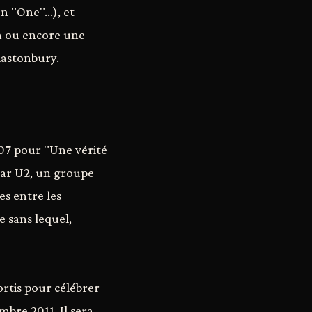
 "One"...), et
n ou encore une
lastonbury.
07 pour "Une vérité
 par U2, un groupe
es entre les
 sans lequel,
ortis pour célébrer
mbre 2011. Il sera