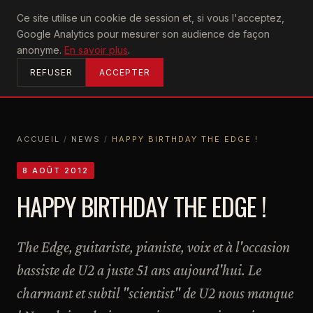
U2
Ce site utilise un cookie de session et, si vous l'acceptez,
achtung
Google Analytics pour mesurer son audience de façon
ACCUEIL
anonyme.
En savoir plus
.
REFUSER
ACCEPTER
ACCUEIL
/
NEWS
/
HAPPY BIRTHDAY THE EDGE !
ACCUEIL
NEWS
HAPPY BIRTHDAY THE EDGE !
8 AOÛT 2012
HAPPY BIRTHDAY THE EDGE !
The Edge, guitariste, pianiste, voix et à l'occasion
bassiste de U2 a juste 51 ans aujourd'hui. Le
charmant et subtil "scientist" de U2 nous manque