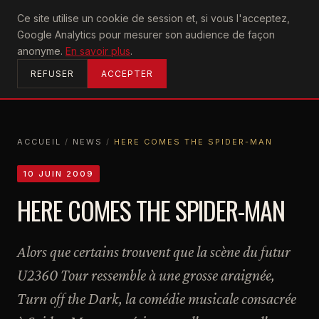
U2
Ce site utilise un cookie de session et, si vous l'acceptez,
achtung
Google Analytics pour mesurer son audience de façon
ACCUEIL
anonyme.
En savoir plus
.
REFUSER
ACCEPTER
ACCUEIL
/
NEWS
/
HERE COMES THE SPIDER-MAN
ACCUEIL
NEWS
HERE COMES THE SPIDER-MAN
10 JUIN 2009
HERE COMES THE SPIDER-MAN
Alors que certains trouvent que la scène du futur
U2360 Tour ressemble à une grosse araignée,
Turn off the Dark, la comédie musicale consacrée